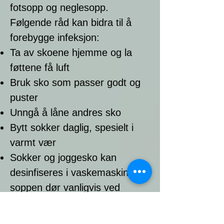
fotsopp og neglesopp.
Følgende råd kan bidra til å
forebygge infeksjon:
Ta av skoene hjemme og la
føttene få luft
Bruk sko som passer godt og
puster
Unngå å låne andres sko
Bytt sokker daglig, spesielt i
varmt vær
Sokker og joggesko kan
desinfiseres i vaskemaskin –
soppen dør vanligvis ved
temperaturer over 60 grader
Tørk føttene godt etter dusj og